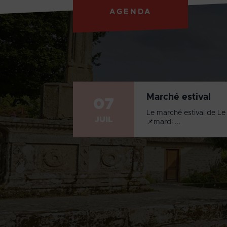
AGENDA
Marché estival
07
Le marché estival de Le 
JUIL
📌mardi ...