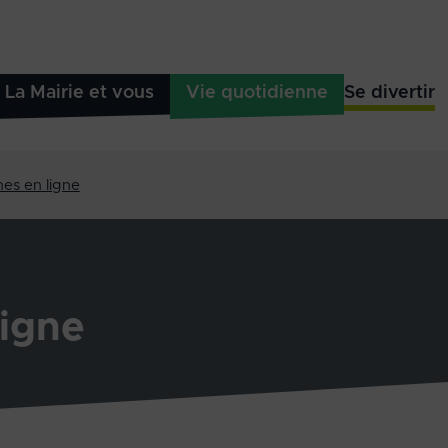
La Mairie et vous
Vie quotidienne
Se divertir
es en ligne
igne