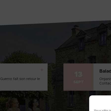
+
Bala
13
Guerno fait son retour le
Organi
SEPT
Contac