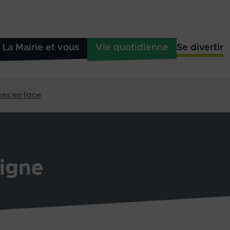
La Mairie et vous
Vie quotidienne
Se divertir
es en ligne
igne