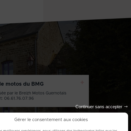
+
de motos du BMG
sée par le Breizh Motos Guernotais
t: 06.61.76.07.96
Continuer sans accepter
Gérer le consentement aux cookies