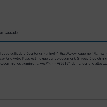
e ambassade
il vous suffit de présenter un <a href="https://www.leguerno.fr/la-ma
ce</a>. Votre Pacs est indiqué sur ce document. Si vous êtes étrang
-vous/demarches-administratives/?xml=F35515">demander une attestat