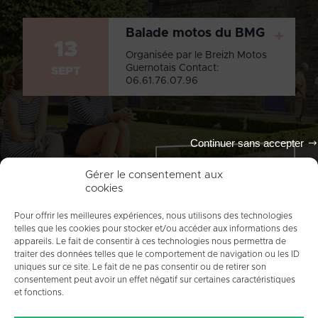
Balade motos du BMG
+
13
Organisée par le Breizh Motos
Guernotais Contact:
SEPT
06.61.76.07.96
Continuer sans accepter
Tout l'agenda
Gérer le consentement aux
cookies
Pour offrir les meilleures expériences, nous utilisons des technologies
telles que les cookies pour stocker et/ou accéder aux informations des
appareils. Le fait de consentir à ces technologies nous permettra de
traiter des données telles que le comportement de navigation ou les ID
uniques sur ce site. Le fait de ne pas consentir ou de retirer son
consentement peut avoir un effet négatif sur certaines caractéristiques
et fonctions.