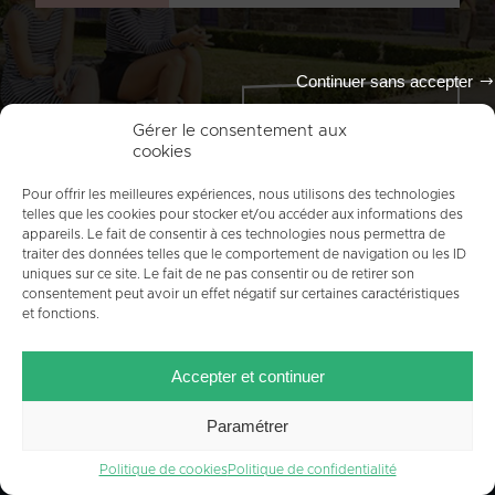
Continuer sans accepter
Tout l'agenda
Gérer le consentement aux
cookies
Pour offrir les meilleures expériences, nous utilisons des technologies
telles que les cookies pour stocker et/ou accéder aux informations des
appareils. Le fait de consentir à ces technologies nous permettra de
traiter des données telles que le comportement de navigation ou les ID
uniques sur ce site. Le fait de ne pas consentir ou de retirer son
consentement peut avoir un effet négatif sur certaines caractéristiques
et fonctions.
ACCUEIL
PLAN DU SITE
MENTIONS LÉGALES
Accepter et continuer
CONTACT
CRÉDITS
POLITIQUE DE COOKIES (UE)
Paramétrer
Politique de cookies
Politique de confidentialité