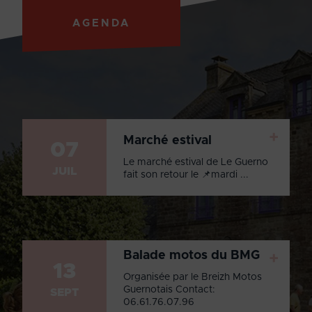
AGENDA
+
Marché estival
07
Le marché estival de Le Guerno
JUIL
fait son retour le 📌mardi ...
Balade motos du BMG
+
13
Organisée par le Breizh Motos
Guernotais Contact:
SEPT
06.61.76.07.96