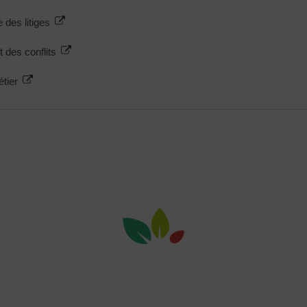
e des litiges
t des conflits
étier