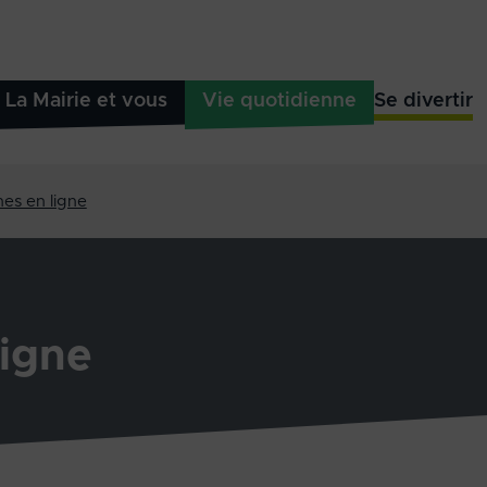
La Mairie et vous
Vie quotidienne
Se divertir
es en ligne
igne