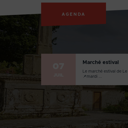
AGENDA
Marché estival
07
Le marché estival de Le 
JUIL
📌mardi ...