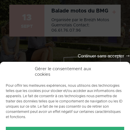
Balade motos du BMG
+
13
Organisée par le Breizh Motos
Guernotais Contact:
SEPT
06.61.76.07.96
Continuer sans accepter
Tout l'agenda
Gérer le consentement aux
cookies
Pour offrir les meilleures expériences, nous utilisons des technologies
telles que les cookies pour stocker et/ou accéder aux informations des
appareils. Le fait de consentir à ces technologies nous permettra de
traiter des données telles que le comportement de navigation ou les ID
uniques sur ce site. Le fait de ne pas consentir ou de retirer son
consentement peut avoir un effet négatif sur certaines caractéristiques
et fonctions.