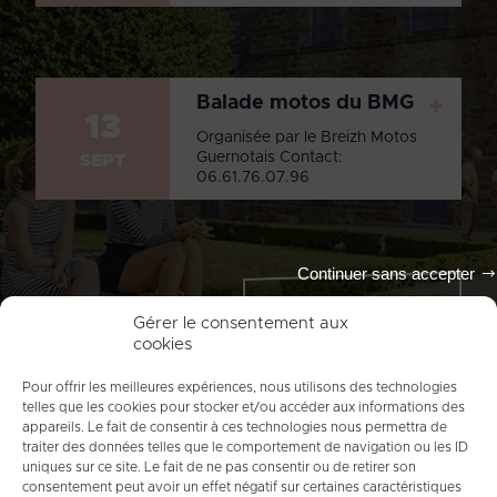
Balade motos du BMG
+
13
Organisée par le Breizh Motos
Guernotais Contact:
SEPT
06.61.76.07.96
Continuer sans accepter
Tout l'agenda
Gérer le consentement aux
cookies
Pour offrir les meilleures expériences, nous utilisons des technologies
telles que les cookies pour stocker et/ou accéder aux informations des
appareils. Le fait de consentir à ces technologies nous permettra de
traiter des données telles que le comportement de navigation ou les ID
uniques sur ce site. Le fait de ne pas consentir ou de retirer son
consentement peut avoir un effet négatif sur certaines caractéristiques