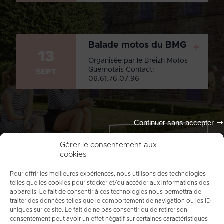
Balade motos du BMG
+
13
Organisée par le Breizh Motos
Guernotais Contact:
SEPT
06.61.76.07.96
Continuer sans accepter
Tout l'agenda
Gérer le consentement aux
cookies
Pour offrir les meilleures expériences, nous utilisons des technologies
telles que les cookies pour stocker et/ou accéder aux informations des
appareils. Le fait de consentir à ces technologies nous permettra de
traiter des données telles que le comportement de navigation ou les ID
uniques sur ce site. Le fait de ne pas consentir ou de retirer son
consentement peut avoir un effet négatif sur certaines caractéristiques