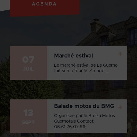
AGENDA
+
Marché estival
07
Le marché estival de Le Guerno
JUIL
fait son retour le 📌mardi ...
Balade motos du BMG
+
13
Organisée par le Breizh Motos
Guernotais Contact:
SEPT
06.61.76.07.96