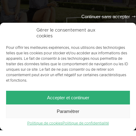
Continuer sans accepter
Tout l'agenda
Gérer le consentement aux
cookies
Pour offrir les meilleures expériences, nous utilisons des technologies
telles que les cookies pour stocker et/ou accéder aux informations des
appareils. Le fait de consentir à ces technologies nous permettra de
traiter des données telles que le comportement de navigation ou les ID
uniques sur ce site. Le fait de ne pas consentir ou de retirer son
consentement peut avoir un effet négatif sur certaines caractéristiques
et fonctions.
ACCUEIL
PLAN DU SITE
MENTIONS LÉGALES
Accepter et continuer
CONTACT
CRÉDITS
POLITIQUE DE COOKIES (UE)
Paramétrer
Politique de cookies
Politique de confidentialité