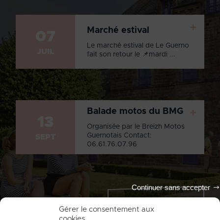
+
Marché estival
07
Le marché estival de Le Guerno
JUIL
fait son retour le 📌mardi ...
Balade motos du BMG
+
13
Organisée par le Breizh Motos
Guernotais Contact:
SEPT
06.61.76.07.96
Continuer sans accepter
Tout l'agenda
Gérer le consentement aux
cookies