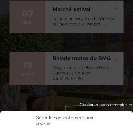
+
Marché estival
07
Le marché estival de Le Guerno
JUIL
fait son retour le 📌mardi ...
Balade motos du BMG
+
13
Organisée par le Breizh Motos
Guernotais Contact:
SEPT
06.61.76.07.96
Continuer sans accepter
Tout l'agenda
Gérer le consentement aux
cookies