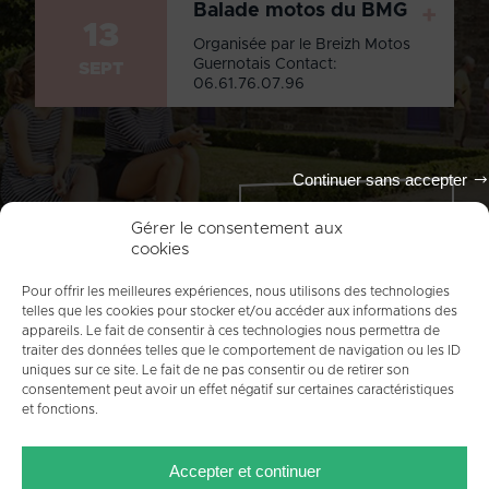
Balade motos du BMG
+
13
Organisée par le Breizh Motos
Guernotais Contact:
SEPT
06.61.76.07.96
Continuer sans accepter
Tout l'agenda
Gérer le consentement aux
cookies
Pour offrir les meilleures expériences, nous utilisons des technologies
telles que les cookies pour stocker et/ou accéder aux informations des
appareils. Le fait de consentir à ces technologies nous permettra de
traiter des données telles que le comportement de navigation ou les ID
uniques sur ce site. Le fait de ne pas consentir ou de retirer son
consentement peut avoir un effet négatif sur certaines caractéristiques
et fonctions.
ACCUEIL
PLAN DU SITE
MENTIONS LÉGALES
Accepter et continuer
CONTACT
CRÉDITS
POLITIQUE DE COOKIES (UE)