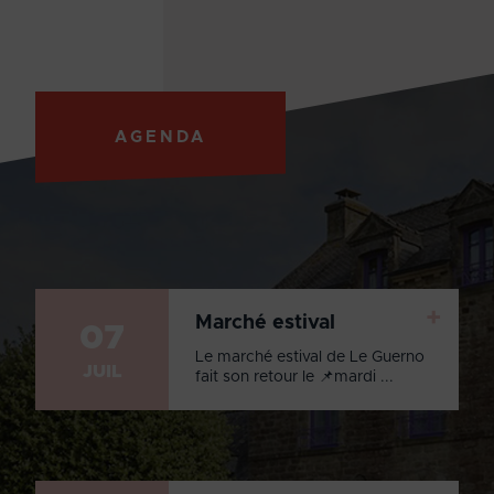
AGENDA
+
Marché estival
07
Le marché estival de Le Guerno
JUIL
fait son retour le 📌mardi ...