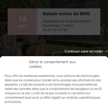
Balade motos du BMG
+
13
Organisée par le Breizh Motos
Guernotais Contact:
SEPT
06.61.76.07.96
Continuer sans accepter
Tout l'agenda
Gérer le consentement aux
cookies
Pour offrir les meilleures expériences, nous utilisons des technologies
telles que les cookies pour stocker et/ou accéder aux informations des
appareils. Le fait de consentir à ces technologies nous permettra de
traiter des données telles que le comportement de navigation ou les ID
uniques sur ce site. Le fait de ne pas consentir ou de retirer son
consentement peut avoir un effet négatif sur certaines caractéristiques
et fonctions.