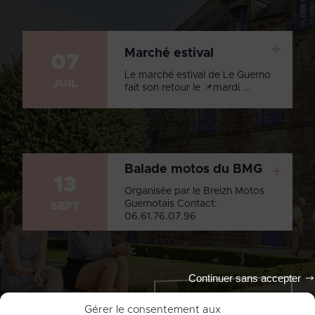
+
Marché estival
07
Le marché estival de Le Guerno
JUIL
fait son retour le 📌mardi ...
Balade motos du BMG
+
13
Organisée par le Breizh Motos
Guernotais Contact:
SEPT
06.61.76.07.96
Continuer sans accepter
Tout l'agenda
Gérer le consentement aux