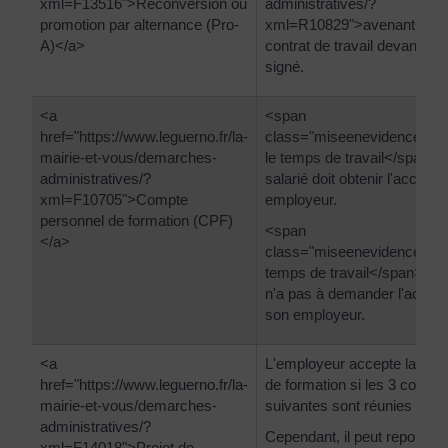
xml=F13516">Reconversion ou
administratives/?
promotion par alternance (Pro-
xml=R10829">avenant</a>
A)</a>
contrat de travail devant êtr
signé.
<a
<span
href="https://www.leguerno.fr/la-
class="miseenevidence">P
mairie-et-vous/demarches-
le temps de travail</span>, 
administratives/?
salarié doit obtenir l'accord
xml=F10705">Compte
employeur.
personnel de formation (CPF)
<span
</a>
class="miseenevidence">H
temps de travail</span>, le 
n'a pas à demander l'accor
son employeur.
<a
L'employeur accepte la de
href="https://www.leguerno.fr/la-
de formation si les 3 conditi
mairie-et-vous/demarches-
suivantes sont réunies :
administratives/?
Cependant, il peut reporter l
xml=F14018">Projet de