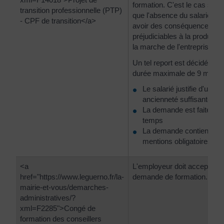
formation. C'est le cas s'il 
transition professionnelle (PTP)
que l'absence du salarié peu
- CPF de transition</a>
avoir des conséquences
préjudiciables à la productio
la marche de l'entreprise.
Un tel report est décidé pou
durée maximale de 9 mois.
Le salarié justifie d'une
ancienneté suffisante
La demande est faite dan
temps
La demande contient les
mentions obligatoires.
<a
L'employeur doit accepter la
href="https://www.leguerno.fr/la-
demande de formation.
mairie-et-vous/demarches-
administratives/?
xml=F2285">Congé de
formation des conseillers