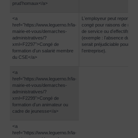
prud'homaux</a>
<a
L'employeur peut reporter c
href="https://www.leguerno.fr/la-
congé pour raisons de néce
mairie-et-vous/demarches-
de service ou d'effectifs
administratives/?
(exemple : l'absence du sala
xml=F2297">Congé de
serait préjudiciable pour
formation d'un salarié membre
l'entreprise).
du CSE</a>
<a
href="https://www.leguerno.fr/la-
mairie-et-vous/demarches-
administratives/?
xml=F2299">Congé de
formation d'un animateur ou
cadre de jeunesse</a>
<a
href="https://www.leguerno.fr/la-