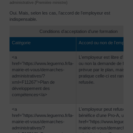
administrative (Première ministre)
Oui. Mais, selon les cas, l'accord de l'employeur est
indispensable.
Conditions d'acceptation d'une formation
Catégorie
Accord ou non de l'employe
<a
L'employeur est libre d'acce
href="https://www.leguerno.fr/la-
ou non la demande de forma
mairie-et-vous/demarches-
prévue par le plan, mais en
administratives/?
pratique celle-ci est raremen
xml=F11267">Plan de
refusée.
développement des
compétences</a>
<a
L'employeur peut refuser le
href="https://www.leguerno.fr/la-
bénéfice d'une Pro-A, un <a
mairie-et-vous/demarches-
href="https://www.leguerno.fr
administratives/?
mairie-et-vous/demarches-