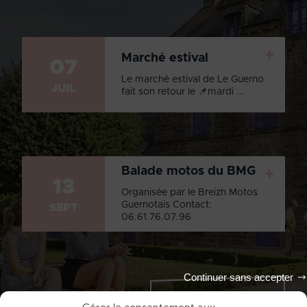
+
Marché estival
07
Le marché estival de Le Guerno
JUIL
fait son retour le 📌mardi ...
Balade motos du BMG
+
13
Organisée par le Breizh Motos
Guernotais Contact:
SEPT
06.61.76.07.96
Continuer sans accepter
Tout l'agenda