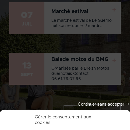
+
Marché estival
07
Le marché estival de Le Guerno
JUIL
fait son retour le 📌mardi ...
Balade motos du BMG
+
13
Organisée par le Breizh Motos
Guernotais Contact:
SEPT
06.61.76.07.96
Continuer sans accepter
Tout l'agenda
Gérer le consentement aux
cookies