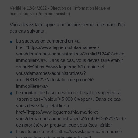
Vérifié le 12/04/2022 - Direction de l'information légale et
administrative (Première ministre)
Vous devez faire appel à un notaire si vous êtes dans l'un
des cas suivants :
La succession comprend un <a
href="https://www.leguerno.fr/la-mairie-et-
vous/demarches-administratives/?xml=R12443">bien
immobilier</a>. Dans ce cas, vous devez faire établir
<a href="https://www.leguerno.fr/la-mairie-et-
vous/demarches-administratives/?
xml=R31872">l'attestation de propriété
immobilière</a>.
Le montant de la succession est égal ou supérieur à
<span class="valeur">5 000 €</span>. Dans ce cas ,
vous devez faire établir <a
href="https://www.leguerno.fr/la-mairie-et-
vous/demarches-administratives/?xml=F12697">l'acte
de notoriété</a> prouvant que vous êtes héritier.
Il existe un <a href="https://www.leguerno.fr/la-mairie-
et-vous/demarches-administratives/?