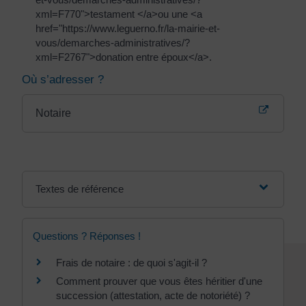
xml=F770">testament </a>ou une <a
href="https://www.leguerno.fr/la-mairie-et-
vous/demarches-administratives/?
xml=F2767">donation entre époux</a>.
Où s’adresser ?
Notaire
Textes de référence
Questions ? Réponses !
Frais de notaire : de quoi s'agit-il ?
Comment prouver que vous êtes héritier d'une
succession (attestation, acte de notoriété) ?