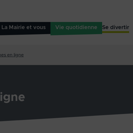
La Mairie et vous
Vie quotidienne
Se divertir
es en ligne
igne