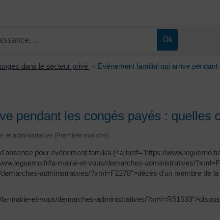
ongés dans le secteur privé
Événement familial qui arrive pendan
>
rive pendant les congés payés : quelles
le et administrative (Première ministre)
ion d'absence pour événement familial (<a href="https://www.leguerno.f
www.leguerno.fr/la-mairie-et-vous/demarches-administratives/?xml
us/demarches-administratives/?xml=F2278">décès d'un membre de la fa
fr/la-mairie-et-vous/demarches-administratives/?xml=R51533">disposi
.