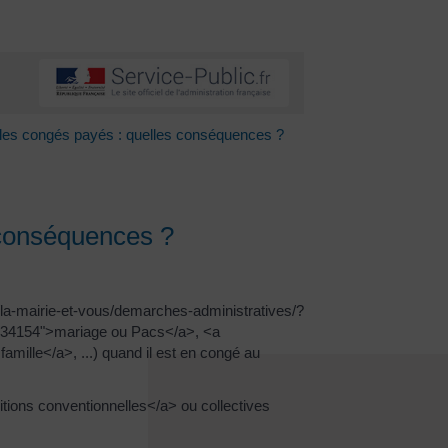
t les congés payés : quelles conséquences ?
 conséquences ?
r/la-mairie-et-vous/demarches-administratives/?
=F34154">mariage ou Pacs</a>, <a
mille</a>, ...) quand il est en congé au
tions conventionnelles</a> ou collectives