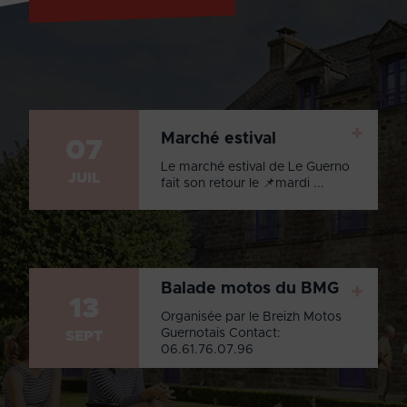
+
Marché estival
07
Le marché estival de Le Guerno
JUIL
fait son retour le 📌mardi ...
Balade motos du BMG
+
13
Organisée par le Breizh Motos
Guernotais Contact:
SEPT
06.61.76.07.96