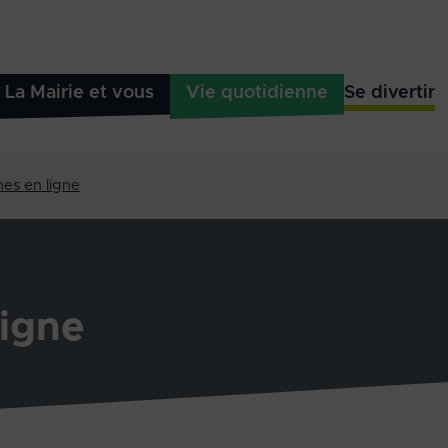
La Mairie et vous
Vie quotidienne
Se divertir
es en ligne
igne