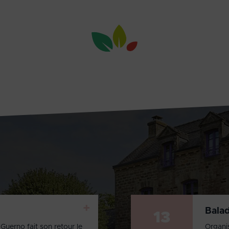
+
Bala
13
Guerno fait son retour le
Organi