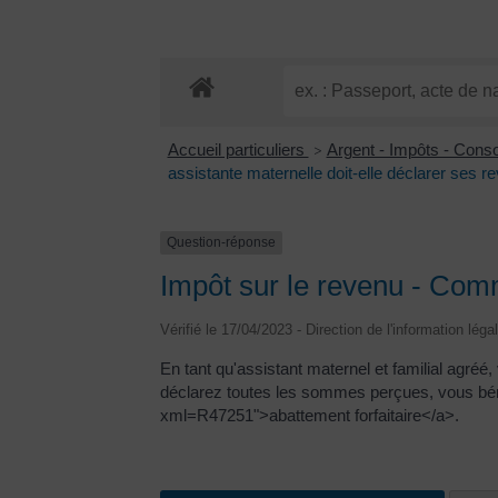
Accueil particuliers
Argent - Impôts - Con
>
assistante maternelle doit-elle déclarer ses r
Question-réponse
Impôt sur le revenu - Comm
Vérifié le 17/04/2023 - Direction de l'information léga
En tant qu'assistant maternel et familial agré
déclarez toutes les sommes perçues, vous béné
xml=R47251">abattement forfaitaire</a>.