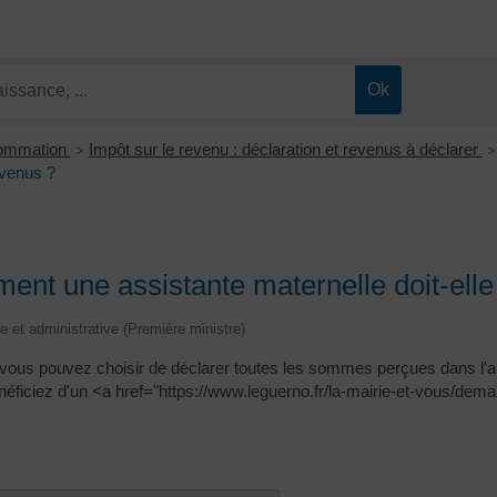
sommation
Impôt sur le revenu : déclaration et revenus à déclarer
>
>
evenus ?
ent une assistante maternelle doit-elle
le et administrative (Première ministre)
é, vous pouvez choisir de déclarer toutes les sommes perçues dans l'
ficiez d'un <a href="https://www.leguerno.fr/la-mairie-et-vous/dema