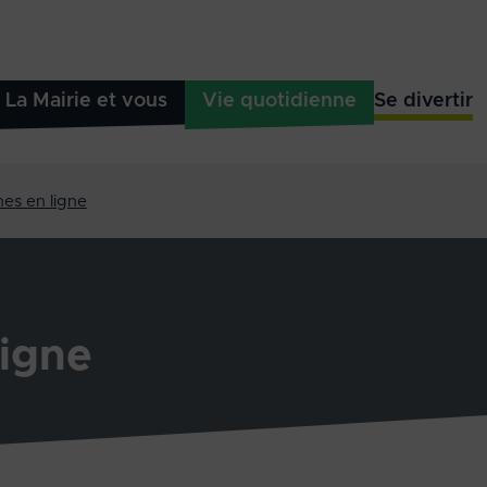
La Mairie et vous
Vie quotidienne
Se divertir
es en ligne
igne