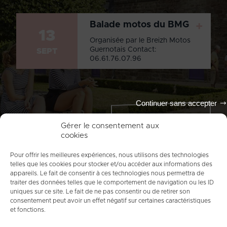
Balade motos du BMG
+
13
Organisée par le Breizh Motos
Guernotais Contact:
SEPT
06.61.76.07.96
Continuer sans accepter
Tout l'agenda
Gérer le consentement aux
cookies
Pour offrir les meilleures expériences, nous utilisons des technologies
telles que les cookies pour stocker et/ou accéder aux informations des
appareils. Le fait de consentir à ces technologies nous permettra de
traiter des données telles que le comportement de navigation ou les ID
uniques sur ce site. Le fait de ne pas consentir ou de retirer son
consentement peut avoir un effet négatif sur certaines caractéristiques
et fonctions.