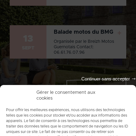
Balade motos du BMG
+
13
Organisée par le Breizh Motos
Guernotais Contact:
SEPT
06.61.76.07.96
Continuer sans accepter
Tout l'agenda
Gérer le consentement aux
cookies
Pour offrir les meilleures expériences, nous utilisons des technologies
telles que les cookies pour stocker et/ou accéder aux informations des
appareils. Le fait de consentir à ces technologies nous permettra de
traiter des données telles que le comportement de navigation ou les ID
uniques sur ce site. Le fait de ne pas consentir ou de retirer son