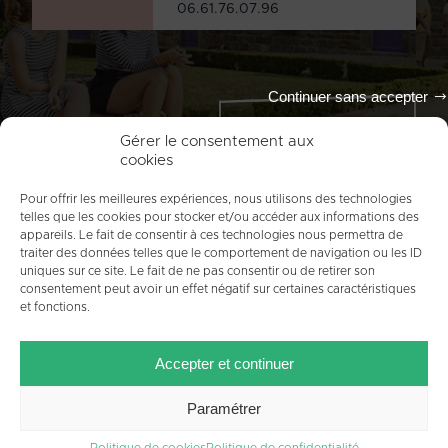
06.61.76.07.96
Continuer sans accepter
Tout l'agenda
Gérer le consentement aux
cookies
Pour offrir les meilleures expériences, nous utilisons des technologies
telles que les cookies pour stocker et/ou accéder aux informations des
appareils. Le fait de consentir à ces technologies nous permettra de
traiter des données telles que le comportement de navigation ou les ID
uniques sur ce site. Le fait de ne pas consentir ou de retirer son
consentement peut avoir un effet négatif sur certaines caractéristiques
et fonctions.
ACCUEIL
PLAN DU SITE
MENTIONS LÉGALES
Accepter et continuer
CONTACT
CRÉDITS
POLITIQUE DE COOKIES (UE)
Paramétrer