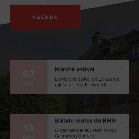
AGENDA
+
Marché estival
07
Le marché estival de Le Guerno
JUIL
fait son retour le 📌mardi ...
Balade motos du BMG
+
13
Organisée par le Breizh Motos
Guernotais Contact:
SEPT