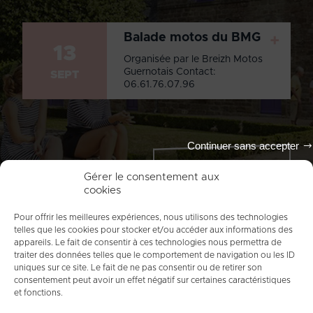
Balade motos du BMG
+
13
Organisée par le Breizh Motos
Guernotais Contact:
SEPT
06.61.76.07.96
Continuer sans accepter
Tout l'agenda
Gérer le consentement aux
cookies
Pour offrir les meilleures expériences, nous utilisons des technologies
telles que les cookies pour stocker et/ou accéder aux informations des
appareils. Le fait de consentir à ces technologies nous permettra de
traiter des données telles que le comportement de navigation ou les ID
uniques sur ce site. Le fait de ne pas consentir ou de retirer son
consentement peut avoir un effet négatif sur certaines caractéristiques
et fonctions.