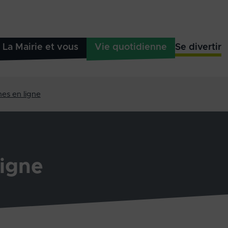
La Mairie et vous
Vie quotidienne
Se divertir
es en ligne
igne