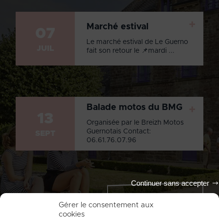
+
Marché estival
07
Le marché estival de Le Guerno
JUIL
fait son retour le 📌mardi ...
Balade motos du BMG
+
13
Organisée par le Breizh Motos
Guernotais Contact:
SEPT
06.61.76.07.96
Continuer sans accepter
Tout l'agenda
Gérer le consentement aux
cookies