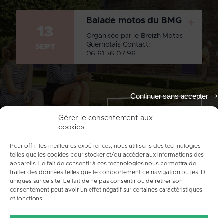
Balade motos du BMG
+
13
Organisée par le Breizh Motos
Guernotais Contact:
SEPT
06.61.76.07.96
Continuer sans accepter
Tout l'agenda
Gérer le consentement aux
cookies
Pour offrir les meilleures expériences, nous utilisons des technologies
telles que les cookies pour stocker et/ou accéder aux informations des
appareils. Le fait de consentir à ces technologies nous permettra de
traiter des données telles que le comportement de navigation ou les ID
uniques sur ce site. Le fait de ne pas consentir ou de retirer son
consentement peut avoir un effet négatif sur certaines caractéristiques
et fonctions.