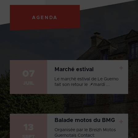
AGENDA
+
Marché estival
07
Le marché estival de Le Guerno
JUIL
fait son retour le 📌mardi ...
Balade motos du BMG
+
13
Organisée par le Breizh Motos
Guernotais Contact:
SEPT