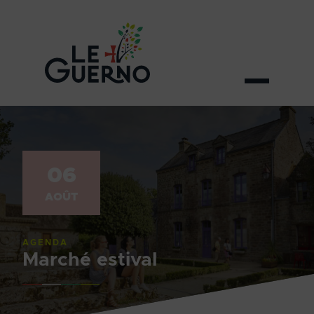
06
AOÛT
AGENDA
Marché estival