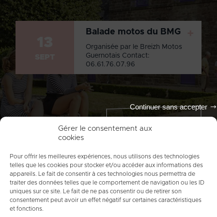
Balade motos du BMG
+
13
Organisée par le Breizh Motos
Guernotais Contact:
SEPT
06.61.76.07.96
Continuer sans accepter
Tout l'agenda
Gérer le consentement aux
cookies
Pour offrir les meilleures expériences, nous utilisons des technologies
telles que les cookies pour stocker et/ou accéder aux informations des
appareils. Le fait de consentir à ces technologies nous permettra de
traiter des données telles que le comportement de navigation ou les ID
uniques sur ce site. Le fait de ne pas consentir ou de retirer son
consentement peut avoir un effet négatif sur certaines caractéristiques
et fonctions.