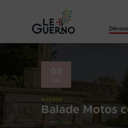
Découv
03
JUIL
AGENDA
Balade Motos c