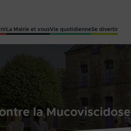
rir
La Mairie et vous
Vie quotidienne
Se divertir
ontre la Mucoviscidose