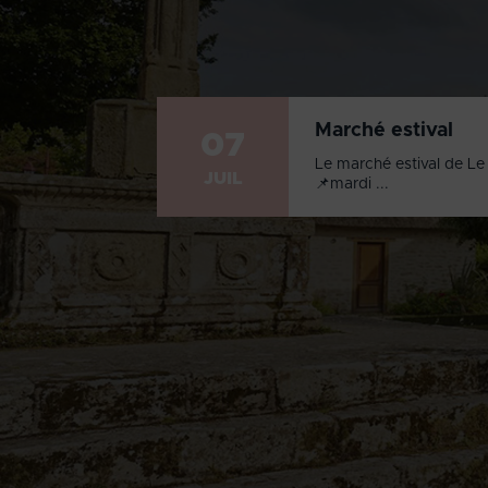
Marché estival
07
Le marché estival de Le 
JUIL
📌mardi ...