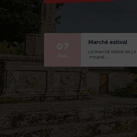
Marché estival
07
Le marché estival de Le 
JUIL
📌mardi ...