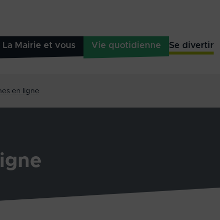
La Mairie et vous
Vie quotidienne
Se divertir
es en ligne
igne