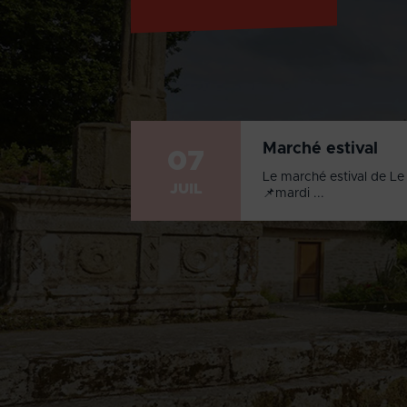
Marché estival
07
Le marché estival de Le 
JUIL
📌mardi ...