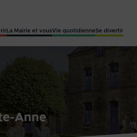
rir
La Mairie et vous
Vie quotidienne
Se divertir
te-Anne