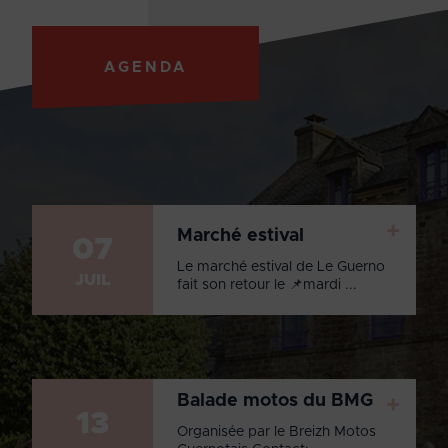
AGENDA
+
Marché estival
07
Le marché estival de Le Guerno
JUIL
fait son retour le 📌mardi ...
Balade motos du BMG
+
13
Organisée par le Breizh Motos