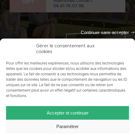
Guernotais Contact:
SEPT
06.61.76.07.96
Continuer sans accepter
Tout l'agenda
Gérer le consentement aux
cookies
Pour offrir les meilleures expériences, nous utilisons des technologies
telles que les cookies pour stocker et/ou accéder aux informations des
appareils. Le fait de consentir à ces technologies nous permettra de
traiter des données telles que le comportement de navigation ou les ID
uniques sur ce site. Le fait de ne pas consentir ou de retirer son
consentement peut avoir un effet négatif sur certaines caractéristiques
et fonctions.
ACCUEIL
PLAN DU SITE
MENTIONS LÉGALES
Accepter et continuer
CONTACT
CRÉDITS
POLITIQUE DE COOKIES (UE)
Paramétrer