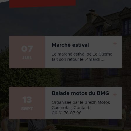
+
Marché estival
07
Le marché estival de Le Guerno
JUIL
fait son retour le 📌mardi ...
Balade motos du BMG
+
13
Organisée par le Breizh Motos
Guernotais Contact:
SEPT
06.61.76.07.96