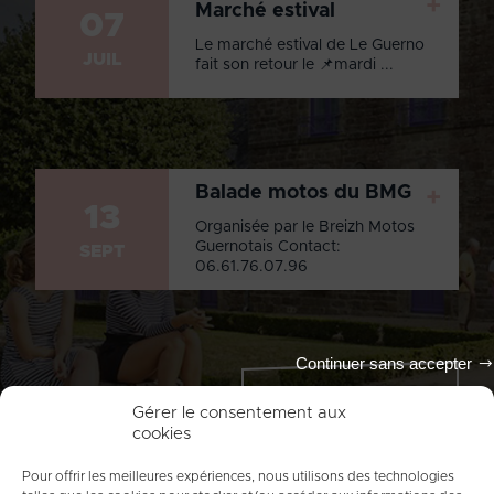
+
Marché estival
07
Le marché estival de Le Guerno
JUIL
fait son retour le 📌mardi ...
Balade motos du BMG
+
13
Organisée par le Breizh Motos
Guernotais Contact:
SEPT
06.61.76.07.96
Continuer sans accepter
Tout l'agenda
Gérer le consentement aux
cookies
Pour offrir les meilleures expériences, nous utilisons des technologies